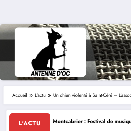
Accueil
L'actu
Un chien violenté à Saint-Céré – L’asso
ival de musique classique le 8 et 9 août
La Thérapie Légendaire dima
L'ACTU