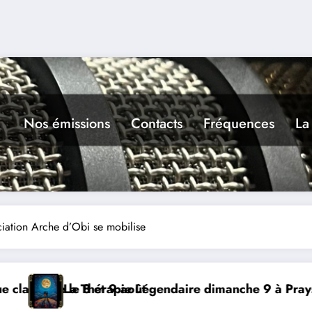
Nos émissions
Contacts
Fréquences
La
ciation Arche d’Obi se mobilise
nche 9 à Prayssac
Expérience RADIO, Thibault et