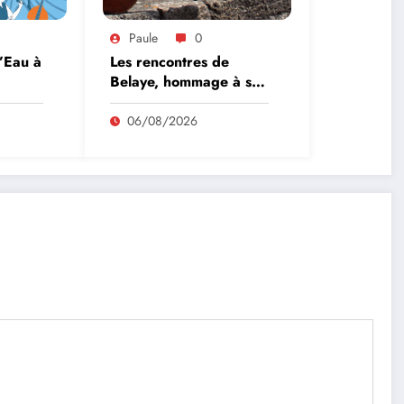
Paule
0
l’Eau à
Les rencontres de
Belaye, hommage à son
fondateur, Roland
Pidoux, violoncelliste, le
06/08/2026
vendredi 07 août
2026