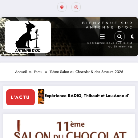
Accueil
L'actu
11ème Salon du Chocolat & des Saveurs 2025
ience RADIO, Thibault et Lou-Anne d’Olmeto
Expo Forum Lo
L'ACTU