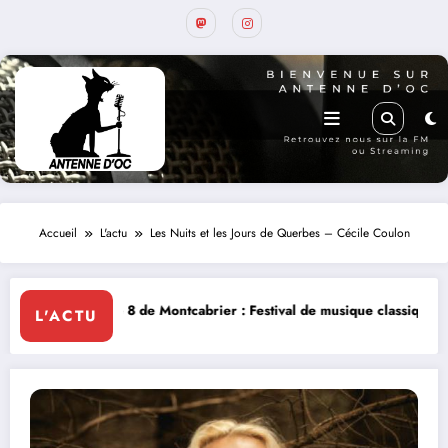
Accueil
L'actu
Les Nuits et les Jours de Querbes – Cécile Coulon
 Montcabrier : Festival de musique classique le 8 et 9 août
La Thérapi
L'ACTU