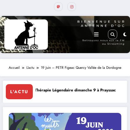
Accueil
L'actu
19 Juin – PETR Figeac Quercy Vallée de la Dordogne
ie Légendaire dimanche 9 à Prayssac
Bernard TYWONIAK, l’
L'ACTU