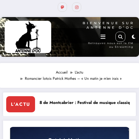
Accueil
L'actu
Romancier lotois Patrick Mothes – « Un matin je m’en irais »
 de Montcabrier : Festival de musique classique le 8 et 9 août
La Thér
L'ACTU