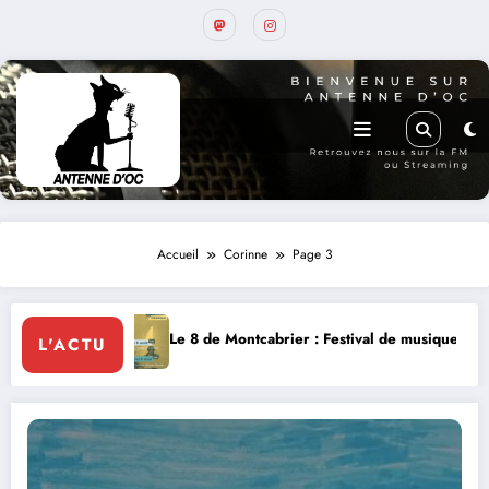
Accueil
Corinne
Page 3
Le 8 de Montcabrier : Festival de musique classique le 8 et 9 août
L'ACTU