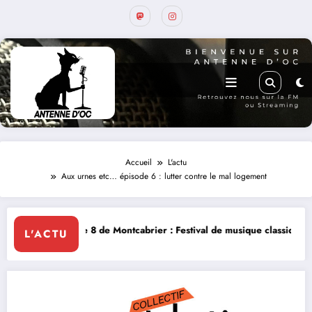
Accueil
L'actu
Aux urnes etc… épisode 6 : lutter contre le mal logement
 8 de Montcabrier : Festival de musique classique le 8 et 9 août
La Thé
L'ACTU