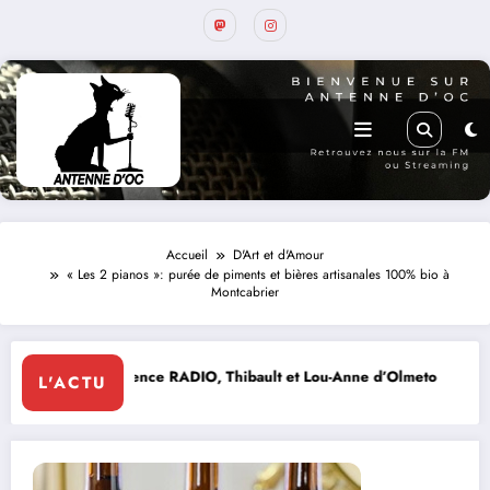
Accueil
D'Art et d'Amour
« Les 2 pianos »: purée de piments et bières artisanales 100% bio à
Montcabrier
hibault et Lou-Anne d’Olmeto
Expo Forum Lotois Art Cont
L'ACTU