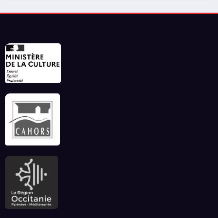
Invitation à déconnecter et au lâcher prise en
ce début d’été