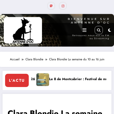
Accueil
Clara Blondie
Clara Blondie La semaine du 10 au 16 juin
Le 8 de Montcabrier : Festival de musique classique le 8 et 9 août
La
L'ACTU
Clara Blondie La semaine