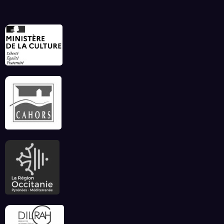
Invitation à déconnecter et au lâcher prise en
ce début d’été