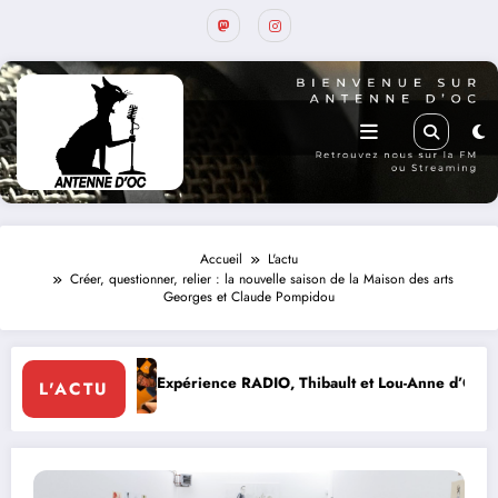
Accueil
L'actu
Créer, questionner, relier : la nouvelle saison de la Maison des arts
Georges et Claude Pompidou
Expérience RADIO, Thibault et Lou-Anne d’Olmeto
Expo F
L'ACTU