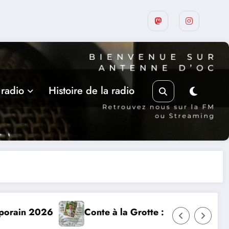
 radio
Histoire de la radio
otte : Yannick Jaulin à Cajarc le 5 août
Les rencontres 