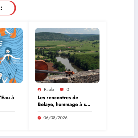
:
Paule
0
l’Eau à
Les rencontres de
Belaye, hommage à son
fondateur, Roland
Pidoux, violoncelliste, le
06/08/2026
vendredi 07 août
2026