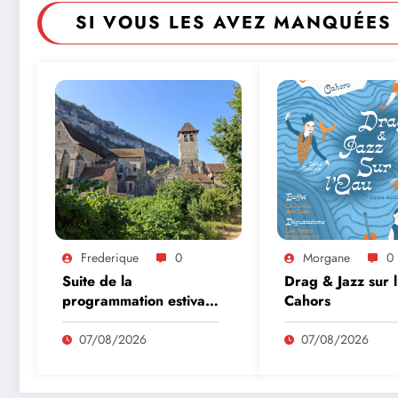
SI VOUS LES AVEZ MANQUÉES 
Frederique
0
Morgane
0
Suite de la
Drag & Jazz sur 
programmation estivale
Cahors
des amis de l’abbaye
de Marcilhac sur Célé
07/08/2026
07/08/2026