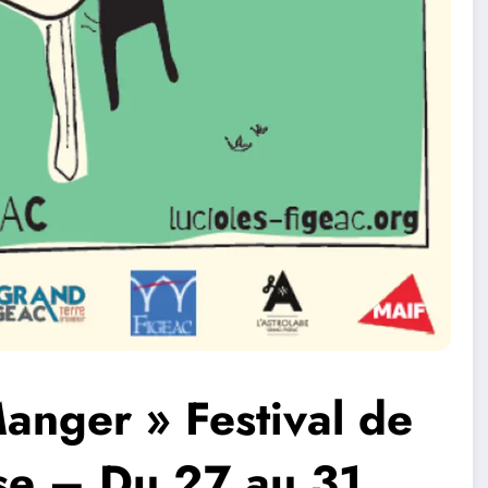
Manger » Festival de
use – Du 27 au 31