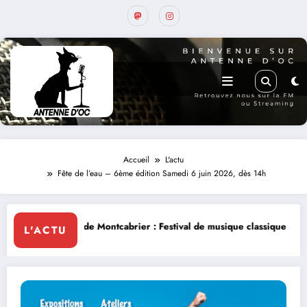
Accueil
L'actu
Fête de l’eau – 6ème édition Samedi 6 juin 2026, dès 14h
r : Festival de musique classique le 8 et 9 août
La Thérapie Légendai
L'ACTU