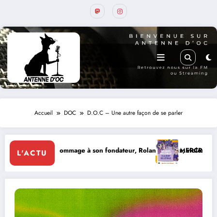
Accueil
DOC
D.O.C – Une autre façon de se parler
mage à son fondateur, Roland Pidoux, violoncelliste, le vendredi 07 a
MERCREDI 12 AOUT, ECLIPSE SO
L'ACTU