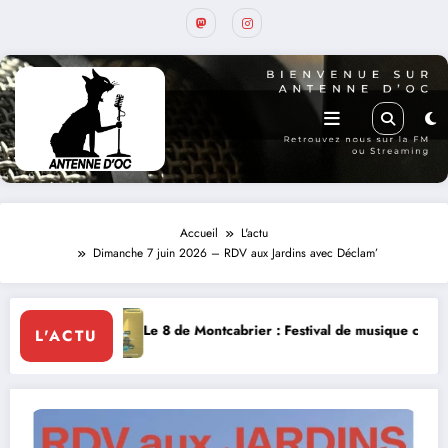
Accueil
L'actu
Dimanche 7 juin 2026 – RDV aux Jardins avec Déclam’
ntcabrier : Festival de musique classique le 8 et 9 août
La Thérapie 
L'ACTU