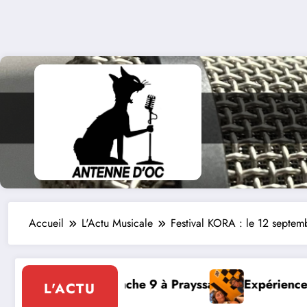
Accueil
L'Actu Musicale
Festival KORA : le 12 septe
ac
Expérience RADIO, Thibault et Lou-Anne d’Olme
L'ACTU