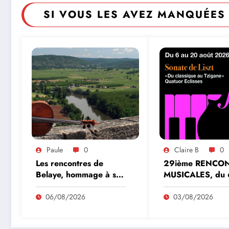
SI VOUS LES AVEZ MANQUÉES 
Paule
0
Claire B
0
Les rencontres de
29ième RENCO
Belaye, hommage à son
MUSICALES, du 
fondateur, Roland
20 aout 2026
Pidoux, violoncelliste, le
06/08/2026
03/08/2026
vendredi 07 août
2026