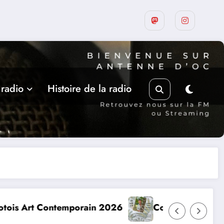
 radio
Histoire de la radio
nnick Jaulin à Cajarc le 5 août
Les rencontres de Belay