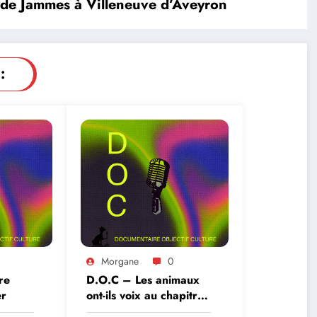
 de Jammes à Villeneuve d’Aveyron
:
Morgane
0
re
D.O.C – Les animaux
er
ont-ils voix au chapitre
?