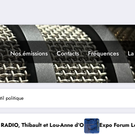
Nos émissions
Contacts
Fréquences
La
il politique
s Art Contemporain 2026
Conte à la Grotte : Ya