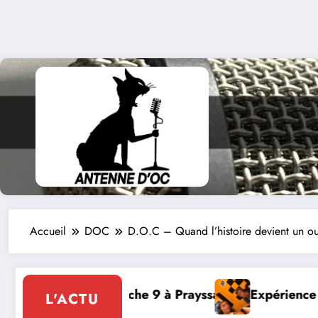
Accueil
DOC
D.O.C – Quand l’histoire devient un out
O, Thibault et Lou-Anne d’Olmeto
Expo Forum Lotoi
L'ACTU