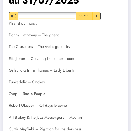
du 31/07/2025
Vm
00:00
P
Playlist du mois :
Donny Hathaway – The ghetto
The Crusaders – The well’s gone dry
Etta James – Cheating in the next room
Galactic & Irma Thomas – Lady Liberty
Funkadelic – Smokey
Zapp – Radio People
Robert Glasper – Of days to come
Art Blakey & the Jazz Messengers – Moanin’
Curtis Mayfield – Right on for the darkness