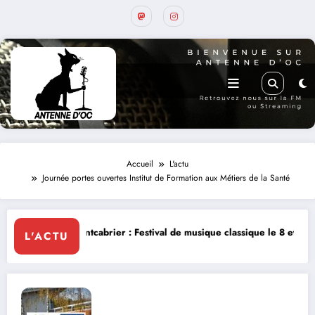
Accueil
L'actu
Journée portes ouvertes Institut de Formation aux Métiers de la Santé
rier : Festival de musique classique le 8 et 9 août
La Thérapie Légen
L'ACTU