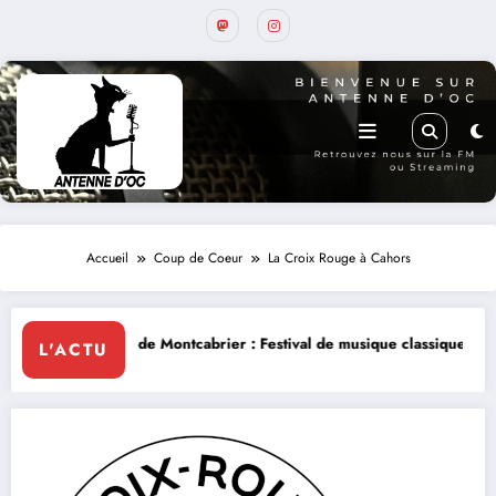
Accueil
Coup de Coeur
La Croix Rouge à Cahors
cabrier : Festival de musique classique le 8 et 9 août
La Thérapie Lég
L'ACTU