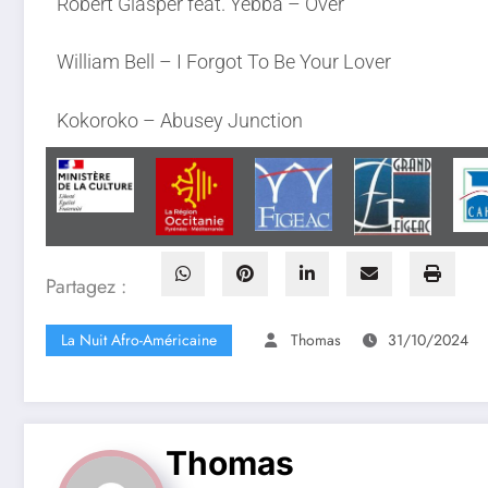
Robert Glasper feat. Yebba – Over
William Bell – I Forgot To Be Your Lover
Kokoroko – Abusey Junction
Partagez :
La Nuit Afro-Américaine
Thomas
31/10/2024
Thomas