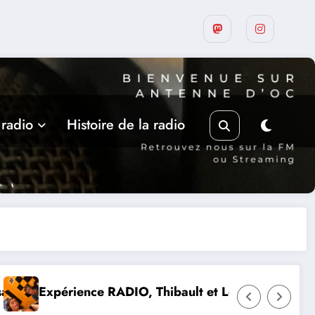
 radio
Histoire de la radio
 et Lou-Anne d’Olmeto
Suite de la programmation esti