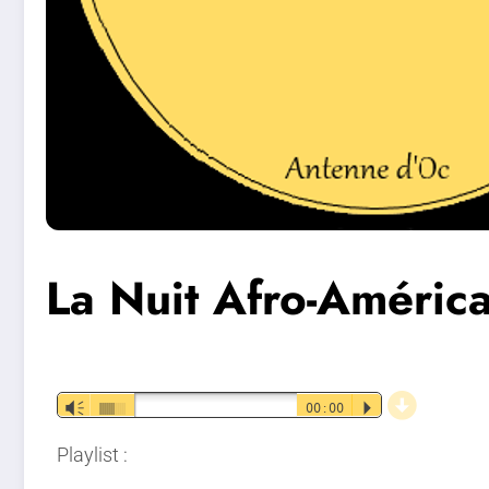
La Nuit Afro-Améri
d
Lecteur
Vm
00:00
P
audio
Playlist :