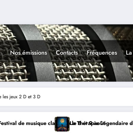
Nos émissions
Contacts
Fréquences
La
e les jeux 2 D et 3 D
oût
e Légendaire dimanche 9 à Prayssac
Expérience RA