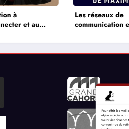
éseaux de
La différence ent
nication entre
jeux 2 D et 3 D
ux vidéos
Pour offrir les meil
et/ou accéder aux in
traiter des données 
consentir ou de reti