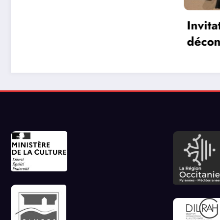
Invitation à
Les r
déconnecter et au
commu
lâcher prise en ce
les je
début d’été