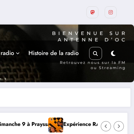
 radio
Histoire de la radio
DIO, Thibault et Lou-Anne d’Olmeto
Suite de la prog