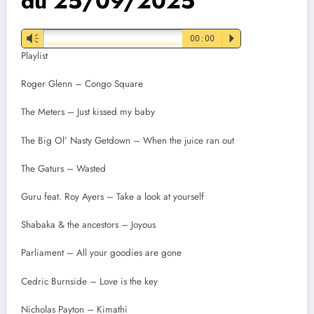
du 25/09/2025
Vm
00:00
P
Playlist
Roger Glenn – Congo Square
The Meters – Just kissed my baby
The Big Ol’ Nasty Getdown – When the juice ran out
The Gaturs – Wasted
Guru feat. Roy Ayers – Take a look at yourself
Shabaka & the ancestors – Joyous
Parliament – All your goodies are gone
Cedric Burnside – Love is the key
Nicholas Payton – Kimathi