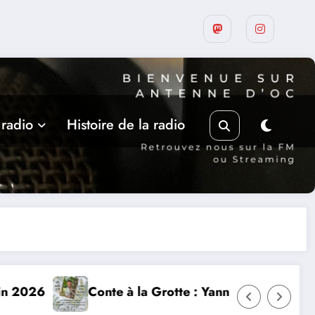
 radio
Histoire de la radio
ick Jaulin à Cajarc le 5 août
Les rencontres de Belaye,