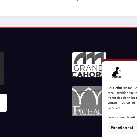
Pour offrir les meil
et/ou accéder aux in
traiter des données 
consentir ou de reti
fonctions.
Restons tout de même
Fonctionnel