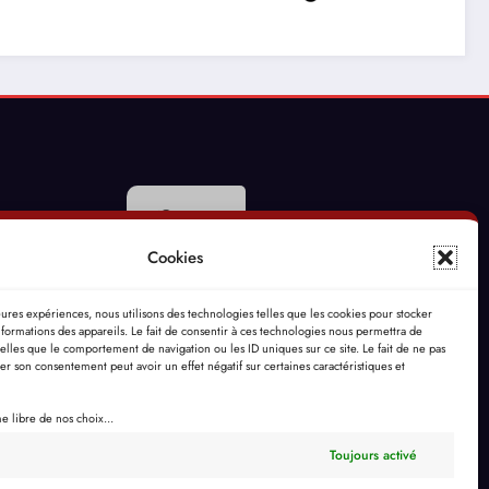
Conte la Musique –
Marie Jaëll (1846-
1925) Pianiste,
compositrice et
pédagogue
Cookies
leures expériences, nous utilisons des technologies telles que les cookies pour stocker
formations des appareils. Le fait de consentir à ces technologies nous permettra de
telles que le comportement de navigation ou les ID uniques sur ce site. Le fait de ne pas
rer son consentement peut avoir un effet négatif sur certaines caractéristiques et
 libre de nos choix...
Toujours activé