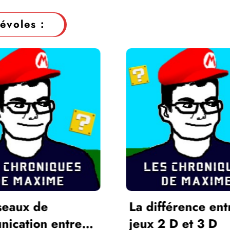
évoles :
rence entre les
L’Oreille du Monde
 et 3 D
Alain Bashung