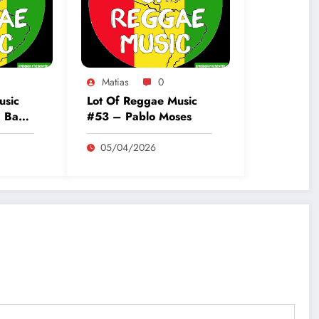
Matias
0
usic
Lot Of Reggae Music
+ Bam
#53 – Pablo Moses
05/04/2026