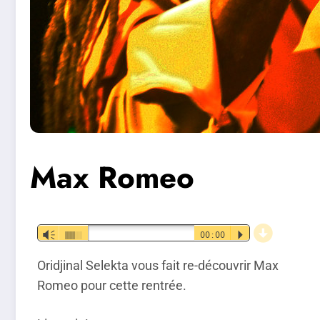
Max Romeo
d
Lecteur
Vm
00:00
P
audio
Oridjinal Selekta vous fait re-découvrir Max
Romeo pour cette rentrée.