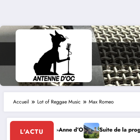
Accueil
Lot of Reggae Music
Max Romeo
tion estivale des amis de l’abbaye de Marcilhac sur C
Drag & Jazz sur l’Eau à
L'ACTU