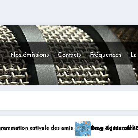
Nos émissions
Contacts
Fréquences
La
élé
 Cahors
Les rencontres de Belaye, hommage à s