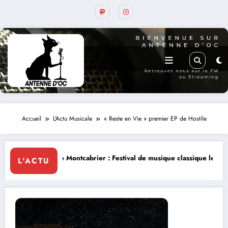
Accueil
L'Actu Musicale
« Reste en Vie » premier EP de Hostile
ontcabrier : Festival de musique classique le 8 et 9 août
La Thérapie 
L'ACTU