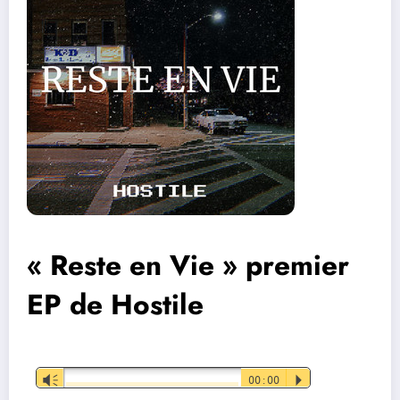
« Reste en Vie » premier
EP de Hostile
Lecteur
Vm
00:00
P
audio