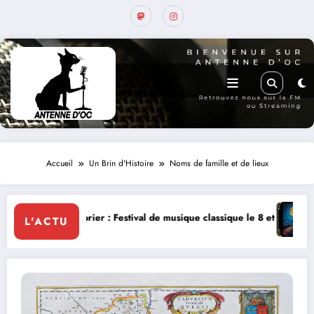
Accueil
Un Brin d'Histoire
Noms de famille et de lieux
estival de musique classique le 8 et 9 août
La Thérapie Légendaire di
L'ACTU