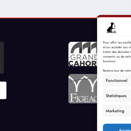
Pour offrir les meil
et/ou accéder aux in
traiter des données 
consentir ou de reti
fonctions.
Restons tout de même
Fonctionnel
Statistiques
Marketing
Accep