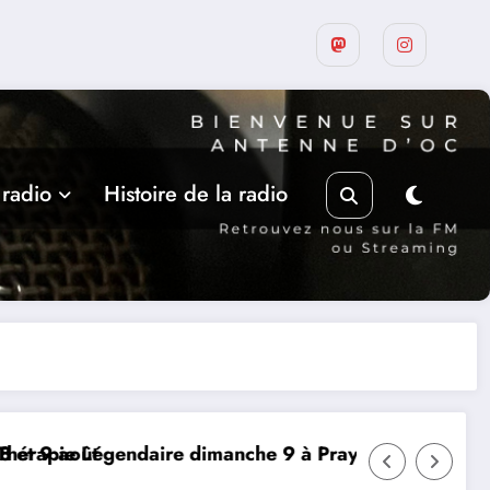
 radio
Histoire de la radio
ût
Légendaire dimanche 9 à Prayssac
Expérience RAD