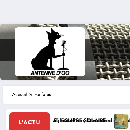
Accueil
Fanfares
nd Pidoux, violoncelliste, le vendredi 07 août 2026
EDI 12 AOUT, ECLIPSE SOLAIRE
Le 8 de Mo
L'ACTU