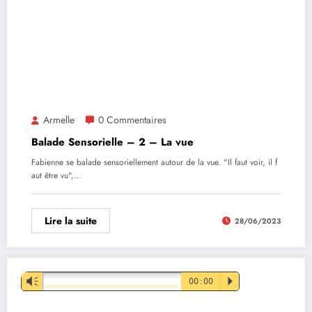
Armelle
0 Commentaires
Balade Sensorielle – 2 – La vue
Fabienne se balade sensoriellement autour de la vue. "Il faut voir, il f
aut être vu",…
Lire la suite
28/06/2023
Lecteur
Vm
00:00
P
audio