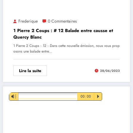
Frederique
0 Commentaires
1 Pierre 2 Coups : # 12 Balade entre causse et
Quercy Blanc
1 Pierre 2 Coups : 12 : Dans cette nouvelle émission, nous vous prop
osons une balade entre…
Lire la suite
28/06/2023
Lecteur
Vm
00:00
P
audio