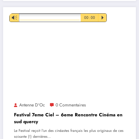
Lecteur
Vm
00:00
P
audio
Antenne D'Oc
0 Commentaires
Festival 7eme Ciel – 6eme Rencontre Cinéma en
sud quercy
Le Festival reçoit l’un des cinéastes français les plus originaux de ces
soixante (!) dernières…