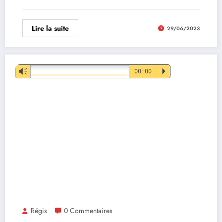
Lire la suite
29/06/2023
Lecteur
Vm
00:00
P
audio
Régis
0 Commentaires