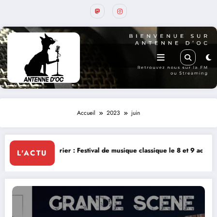
Accueil
2023
juin
er : Festival de musique classique le 8 et 9 août
La Thérapie Légenda
L'ACTU