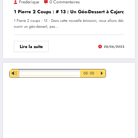
Frederique
0 Commentaires
1 Pierre 2 Coups : # 13 : Un Géo-Dessert à Cajarc
1 Pierre 2 coups : 13 : Dans cette nouvelle émission, nous allons déc
ouvrir un géo-dessert, pas…
Lire la suite
28/06/2023
Lecteur
Vm
00:00
P
audio