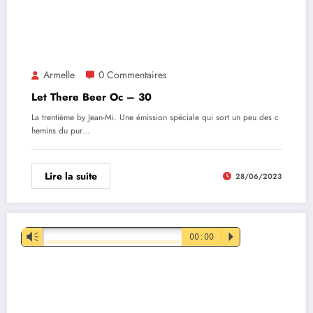
Armelle
0 Commentaires
Let There Beer Oc – 30
La trentième by Jean-Mi. Une émission spéciale qui sort un peu des c
hemins du pur…
Lire la suite
28/06/2023
Lecteur
Vm
00:00
P
audio