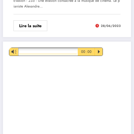
Evasion - 235 - Une évasion consacrée à la musique de cinéma. Le p
ianiste Alexandre…
Lire la suite
28/06/2023
Lecteur
Vm
00:00
P
audio