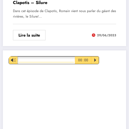
Clapotis – Silure
Dans cet épisode de Clapotis, Romain vient nous parler du géant des
rivières, le Silure!…
Lire la suite
29/06/2023
Lecteur
Vm
00:00
P
audio