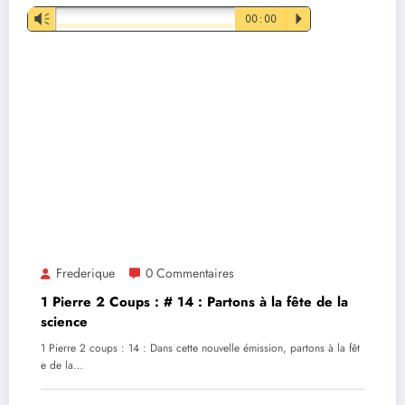
Lecteur
Vm
00:00
P
audio
Frederique
0 Commentaires
1 Pierre 2 Coups : # 14 : Partons à la fête de la
science
1 Pierre 2 coups : 14 : Dans cette nouvelle émission, partons à la fêt
e de la…