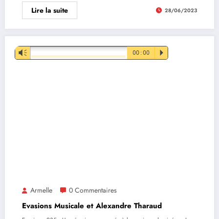
Lire la suite
28/06/2023
Lecteur
Vm
00:00
P
audio
Armelle
0 Commentaires
Evasions Musicale et Alexandre Tharaud