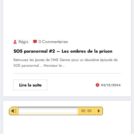
Régis
0 Commentaires
SOS paranormal #2 – Les ombres de la prison
Retrouvez les jeunes de l'IME Genrer pour un deuxième épisode de
SOS paranormal... Monsieur le…
Lire la suite
03/12/2024
Lecteur
Vm
00:00
P
audio