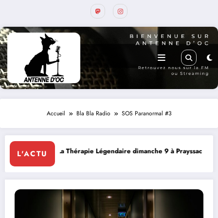
Accueil
Bla Bla Radio
SOS Paranormal #3
t
La Thérapie Légendaire dimanche 9 à Prayssac
Expérienc
L'ACTU