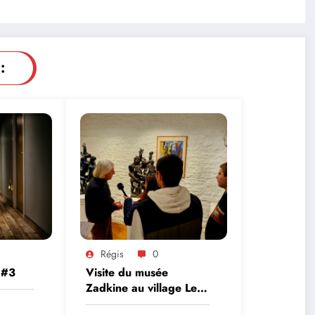
:
Régis
0
 #3
Visite du musée
Zadkine au village Les
Arques