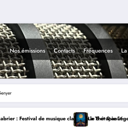
Nos émissions
Contacts
Fréquences
La
Genyer
que le 8 et 9 août
La Thérapie Légendaire dimanche 9 à Prayssac