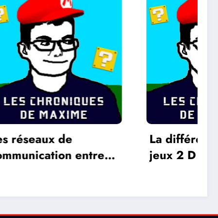
La différence entre les
L’Oreille 
jeux 2 D et 3 D
Alain Bas