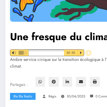
Une fresque du clim
d
Vm
00:00
P
Ambre service civique sur la transition écologique à l
climat.
Partagez :
Bla Bla Radio
Régis
30/04/2025
0 Comm