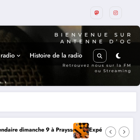
 radio
Histoire de la radio
Expérience RADIO, Thibault et Lou-Anne d’Olmeto
Su