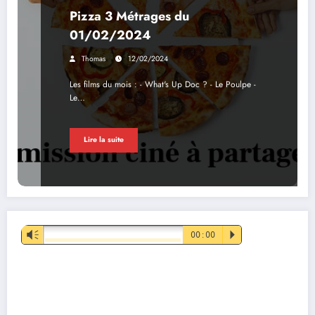
Pizza 3 Métrages du
01/02/2024
Thomas
12/02/2024
Les films du mois : - What's Up Doc ? - Le Poulpe -
Le…
Lire la suite
Lecteur
Vm
00:00
P
audio