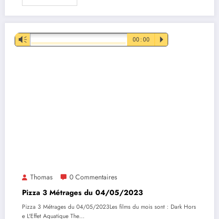
Lecteur
Vm
00:00
P
audio
Thomas
0 Commentaires
Pizza 3 Métrages du 04/05/2023
Pizza 3 Métrages du 04/05/2023Les films du mois sont : Dark Hors
e L'Effet Aquatique The…