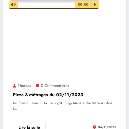
Lecteur
Vm
00:00
P
audio
Thomas
0 Commentaires
Pizza 3 Métrages du 02/11/2023
Les films du mois :- Do The Right Thing- Maps to the Stars- A Ghos
t…
Lire la suite
04/11/2023