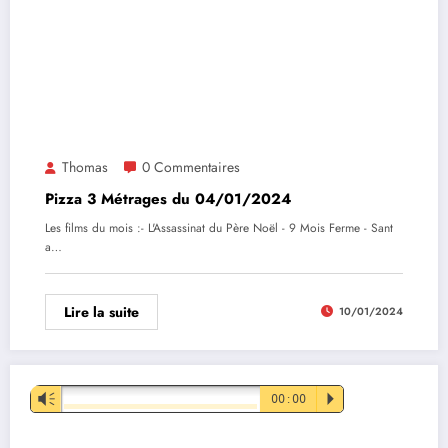
Thomas
0 Commentaires
Pizza 3 Métrages du 04/01/2024
Les films du mois :- L'Assassinat du Père Noël - 9 Mois Ferme - Sant
a…
Lire la suite
10/01/2024
Lecteur
Vm
00:00
P
audio