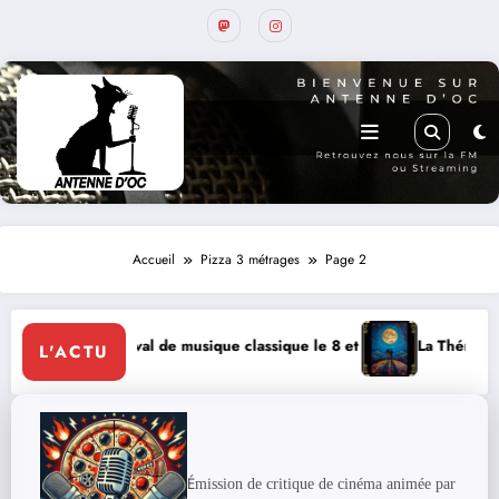
Accueil
Pizza 3 métrages
Page 2
estival de musique classique le 8 et 9 août
La Thérapie Légendaire di
L'ACTU
É
mission de critique de cinéma animée par