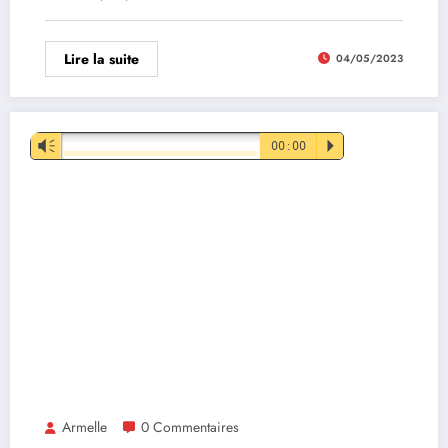
Lire la suite
04/05/2023
Lecteur
Vm
00:00
P
audio
Armelle
0 Commentaires