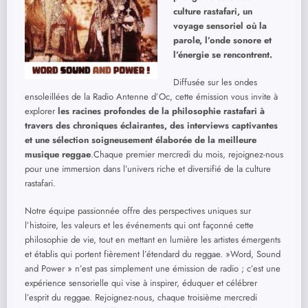
culture rastafari, un
voyage sensoriel où la
parole, l’onde sonore et
l’énergie se rencontrent.
Diffusée sur les ondes
ensoleillées de la Radio Antenne d’Oc, cette émission vous invite à
explorer
les racines profondes de la philosophie rastafari à
travers des chroniques éclairantes, des interviews captivantes
et une sélection soigneusement élaborée de la meilleure
musique reggae
.Chaque premier mercredi du mois, rejoignez-nous
pour une immersion dans l’univers riche et diversifié de la culture
rastafari.
Notre équipe passionnée offre des perspectives uniques sur
l’histoire, les valeurs et les événements qui ont façonné cette
philosophie de vie, tout en mettant en lumière les artistes émergents
et établis qui portent fièrement l’étendard du reggae. »Word, Sound
and Power » n’est pas simplement une émission de radio ; c’est une
expérience sensorielle qui vise à inspirer, éduquer et célébrer
l’esprit du reggae. Rejoignez-nous, chaque troisième mercredi