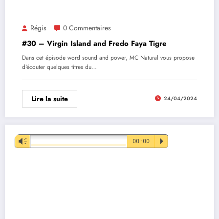
Régis
0 Commentaires
#30 – Virgin Island and Fredo Faya Tigre
Dans cet épisode word sound and power, MC Natural vous propose
d'écouter quelques titres du…
Lire la suite
24/04/2024
Lecteur
Vm
00:00
P
audio