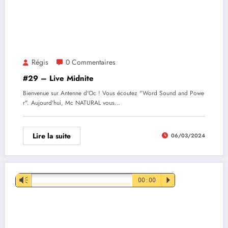
Régis
0 Commentaires
#29 – Live Midnite
Bienvenue sur Antenne d'Oc ! Vous écoutez "Word Sound and Powe
r". Aujourd'hui, Mc NATURAL vous…
Lire la suite
06/03/2024
Lecteur
Vm
00:00
P
audio