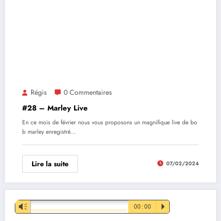
Régis
0 Commentaires
#28 – Marley Live
En ce mois de février nous vous proposons un magnifique live de bo
b marley enregistré…
Lire la suite
07/02/2024
Lecteur
Vm
00:00
P
audio