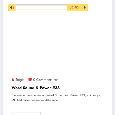
Lecteur
Vm
00:00
P
audio
Régis
0 Commentaires
Word Sound & Power #33
Bienvenue dans l’émission Word Sound and Power #33, animée par
MC Naturalsur les ondes d’Antenne…