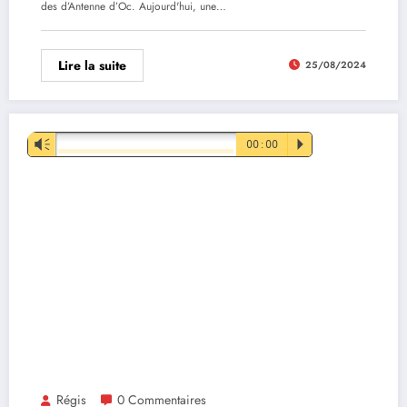
des d’Antenne d’Oc. Aujourd'hui, une…
Lire la suite
25/08/2024
Lecteur
Vm
00:00
P
audio
Régis
0 Commentaires