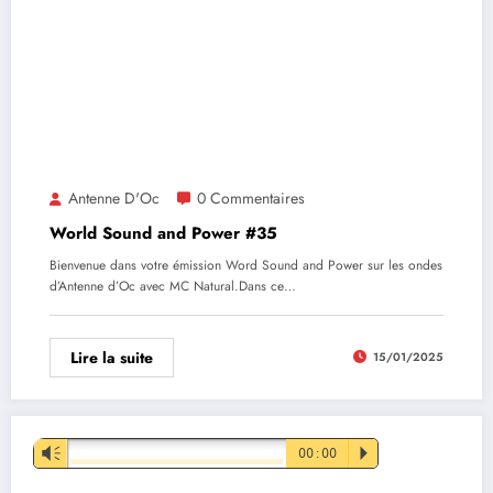
Antenne D'Oc
0 Commentaires
World Sound and Power #35
Bienvenue dans votre émission Word Sound and Power sur les ondes
d’Antenne d’Oc avec MC Natural.Dans ce…
Lire la suite
15/01/2025
Lecteur
Vm
00:00
P
audio