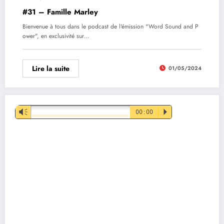
#31 – Famille Marley
Bienvenue à tous dans le podcast de l'émission "Word Sound and P
ower", en exclusivité sur…
Lire la suite
01/05/2024
Lecteur
Vm
00:00
P
audio