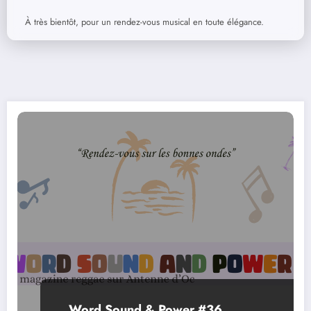
À très bientôt, pour un rendez-vous musical en toute élégance.
Word Sound & Power #36