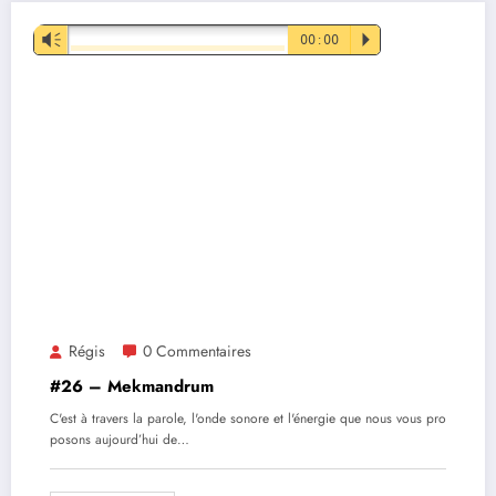
Lecteur
Vm
00:00
P
audio
Régis
0 Commentaires
#26 – Mekmandrum
C'est à travers la parole, l'onde sonore et l'énergie que nous vous pro
posons aujourd’hui de…