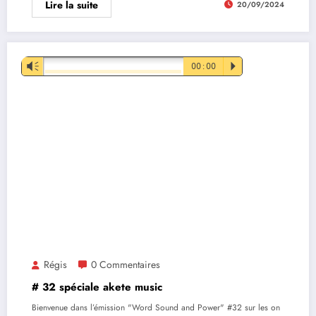
Lire la suite
20/09/2024
Lecteur
Vm
00:00
P
audio
Régis
0 Commentaires
# 32 spéciale akete music
Bienvenue dans l’émission "Word Sound and Power" #32 sur les on