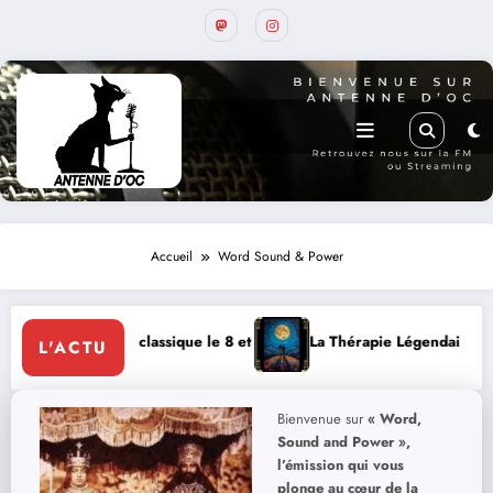
Accueil
Word Sound & Power
assique le 8 et 9 août
La Thérapie Légendaire dimanche 9 à Prayssac
L'ACTU
Bienvenue sur
« Word,
Sound and Power »,
l’émission qui vous
plonge au cœur de la