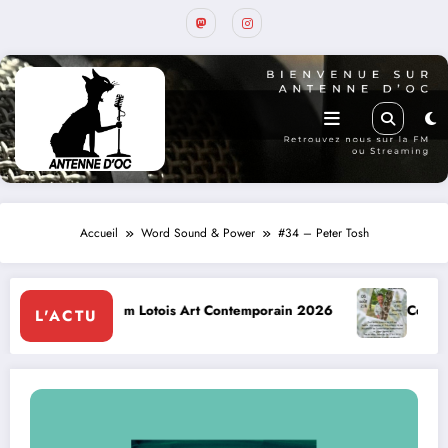
Accueil
Word Sound & Power
#34 – Peter Tosh
s Art Contemporain 2026
Conte à la Grotte : Yannick Jaulin 
L'ACTU