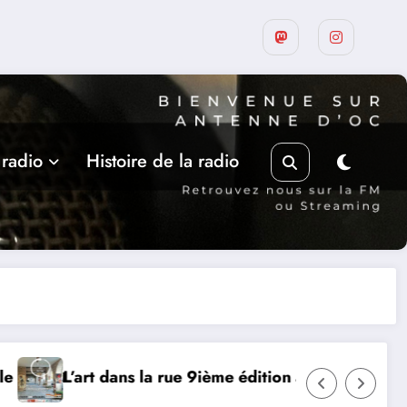
 radio
Histoire de la radio
 édition à Castelnau-Montratier
MERCREDI 12 AOUT, ECL