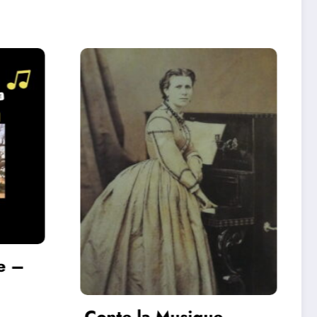
Mot pour Maux –
Épisode 1
e –