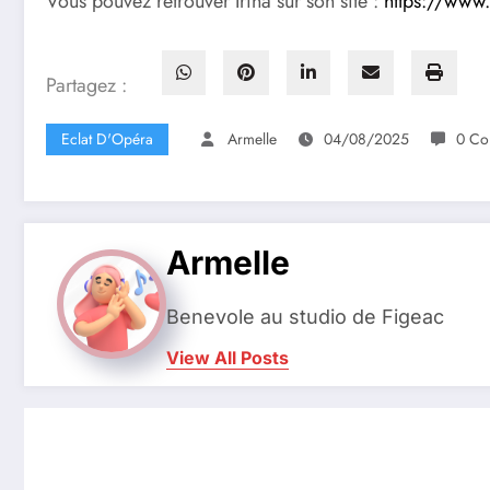
Vous pouvez retrouver Irina sur son site :
https://www.
Partagez :
Eclat D'Opéra
Armelle
04/08/2025
0 Co
Armelle
Benevole au studio de Figeac
View All Posts