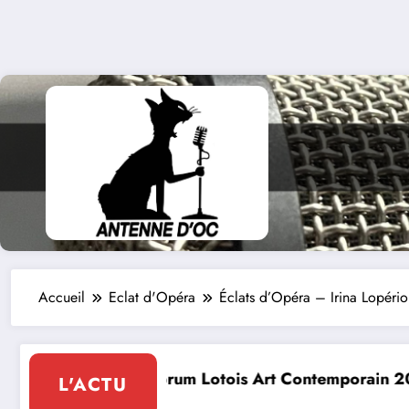
Accueil
Eclat d'Opéra
Éclats d’Opéra – Irina Lopériol
s Art Contemporain 2026
Conte à la Grotte : Y
L'ACTU