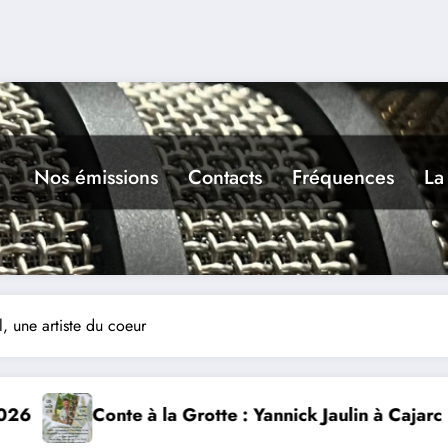
Nos émissions
Contacts
Fréquences
La
, une artiste du coeur
annick Jaulin à Cajarc le 5 août
L’art dans la rue 9ième