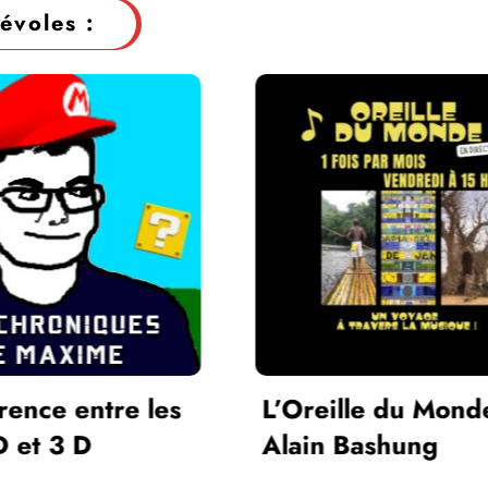
évoles :
ille du Monde –
 Bashung
Conte la Musiqu