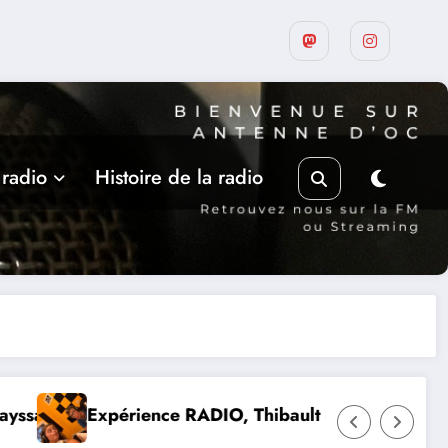
 radio
Histoire de la radio
DIO, Thibault et Lou-Anne d’Olmeto
Suite de la progr