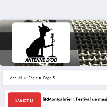
Accueil
Régis
Page 5
ontcabrier : Festival de musique classique le 8 et 9 a
La Thérapie
L'ACTU