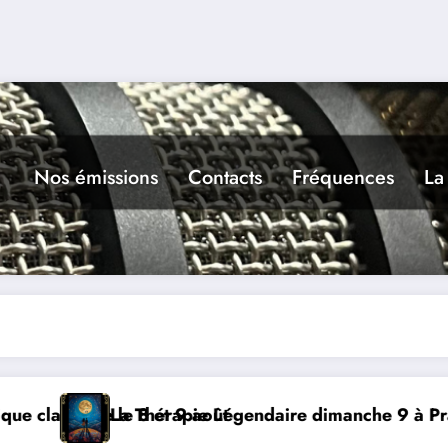
Nos émissions
Contacts
Fréquences
La
oût
 Légendaire dimanche 9 à Prayssac
Expérience RA