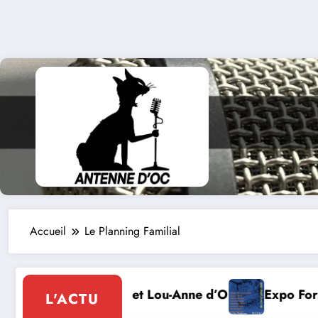
Accueil
Le Planning Familial
’Olmeto
Expo Forum Lotois Art Contemporain 2026
L'ACTU