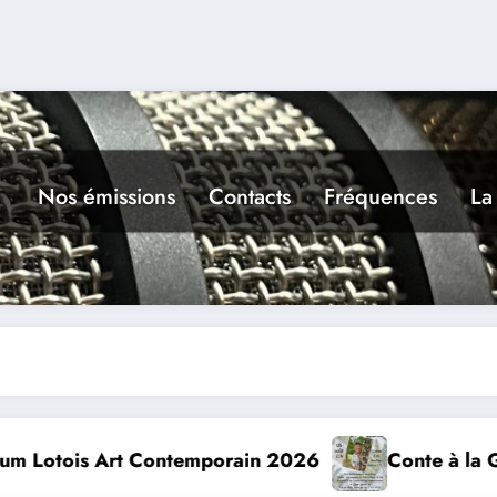
Nos émissions
Contacts
Fréquences
La
Conte à la Grotte : Yannick Jaulin à Cajarc le 5 a