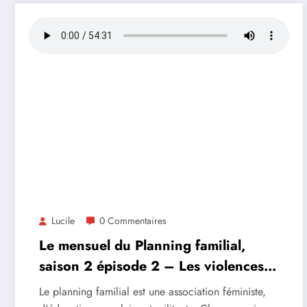
Lucile
0 Commentaires
Le mensuel du Planning familial,
saison 2 épisode 2 – Les violences
sexistes et sexuelles en milieu festif
Le planning familial est une association féministe,