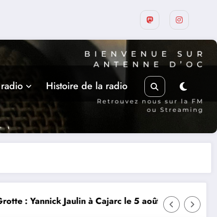
 radio
Histoire de la radio
oût
L’art dans la rue 9ième édition à Castelnau-Montrat