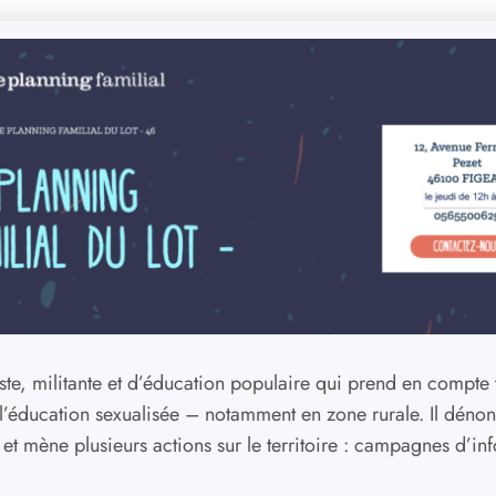
ste, militante et d’éducation populaire qui prend en compte to
à l’éducation sexualisée – notamment en zone rurale. Il dénon
es et mène plusieurs actions sur le territoire : campagnes d’i