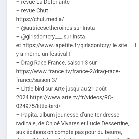
– revue La Déferlante
– revue Chut !
https://chut.media/
– @autricesetheroines sur Insta
– @girlsdontcry___ sur Insta
et https://www.lapetite.fr/girlsdontcry/ le site – il
y a même un festival !
– Drag Race France, saison 3 sur
https://www.france.tv/france-2/drag-race-
france/saison-3/
– Little bird sur Arte jusqu’au 21 août
2024 https://www.arte.tv/fr/videos/RC-
024975/little-bird/
– Papita, album jeunesse d’une tendresse
radicale, de Chloé Vivares et Lucie Dessertine,
aux éditions on compte pas pour du beurre,