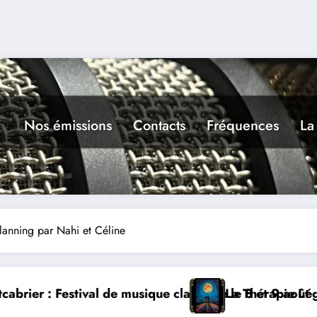
Nos émissions
Contacts
Fréquences
La
lanning par Nahi et Céline
sique le 8 et 9 août
La Thérapie Légendaire dimanche 9 à Prayssac