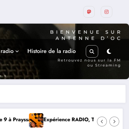
 radio
Histoire de la radio
O, Thibault et Lou-Anne d’Olmeto
Suite de la program