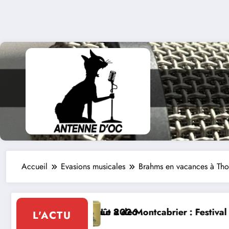
Accueil
Evasions musicales
Brahms en vacances à Th
tcabrier : Festival de musique classique le 8 et 9 aoû
La Thérapie L
L'ACTU