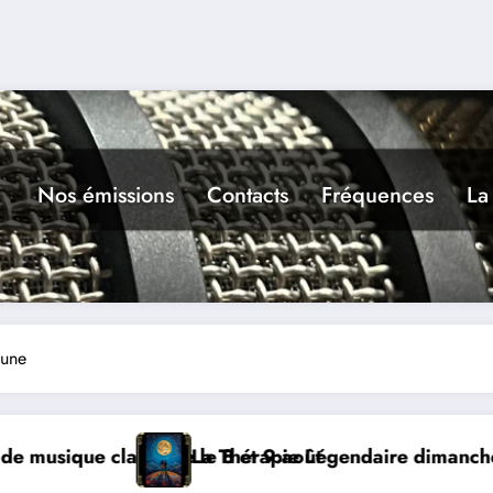
Nos émissions
Contacts
Fréquences
La
oune
t
égendaire dimanche 9 à Prayssac
Expérience RADI