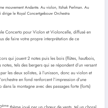
me mouvement Andante. Au violon, Itzhak Perlman. Au
Haitink qui dirige le Royal Concertgebouw Orchestra
e Concerto pour Violon et Violoncelle, diffusé en
ous de faire votre propre interprétation de ce
rs qui jouent 2 notes puis les bois (flûtes, hautbois,
s notes, tels des bergers qui se répondent d’un versant
ar les deux solistes, à l’unisson, donc au violon et
e l’orchestre en fond renforcent l’impression d’une
o dans la montagne avec des passages forte (forts)
ème
 2
thème joué par un chœur de vents, tel un choral