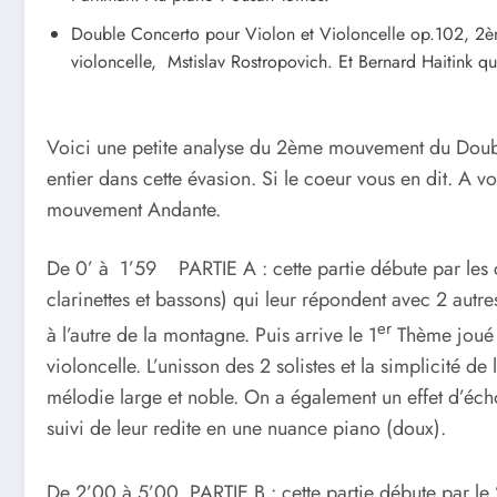
Double Concerto pour Violon et Violoncelle op.102, 2è
violoncelle, Mstislav Rostropovich. Et Bernard 
Voici une petite analyse du 2ème mouvement du Doubl
entier dans cette évasion. Si le coeur vous en dit. A v
mouvement Andante.
De 0’ à 1’59 PARTIE A : cette partie débute par les co
clarinettes et bassons) qui leur répondent avec 2 autre
er
à l’autre de la montagne. Puis arrive le 1
Thème joué p
violoncelle. L’unisson des 2 solistes et la simplicité d
mélodie large et noble. On a également un effet d’éch
suivi de leur redite en une nuance piano (doux).
De 2’00 à 5’00 PARTIE B : cette partie débute par le