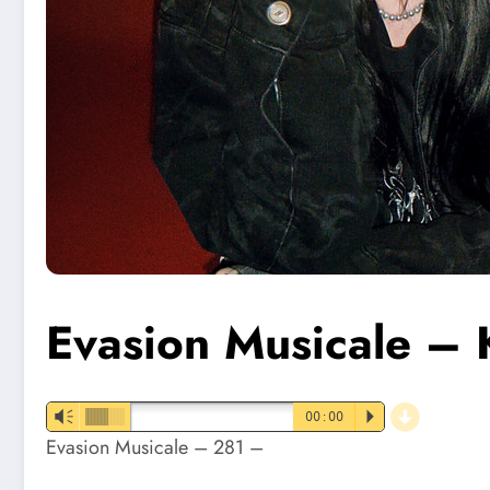
Evasion Musicale –
d
Vm
00:00
P
Evasion Musicale – 281 –