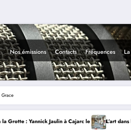
Nos émissions
Contacts
Fréquences
La
a Grace
août
L’art dans la rue 9ième édition à Castelnau-Montrat