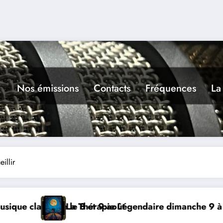
Nos émissions
Contacts
Fréquences
La
illir
endaire dimanche 9 à Prayssac
Expérience RADIO,