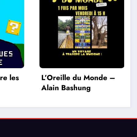
nde –
Conte la Musique –
Marie Jaëll (1846-
1925) Pianiste,
compositrice et