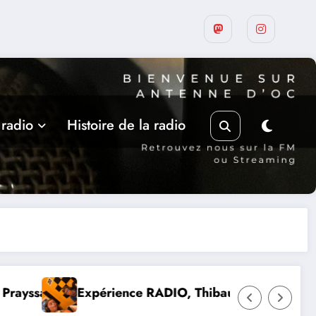
 radio
Histoire de la radio
 Thibault et Lou-Anne d’Olmeto
Suite de la programma