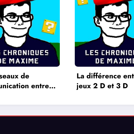
férence entre les
L’Oreille du Mo
 D et 3 D
Alain Bashung