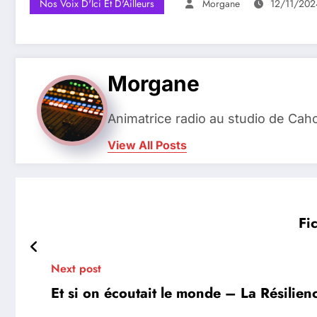
Nos Voix D'Ici Et D'Ailleurs
Morgane
12/11/202
Morgane
Animatrice radio au studio de Cah
View All Posts
Fi
Next post
Et si on écoutait le monde – La Résilien