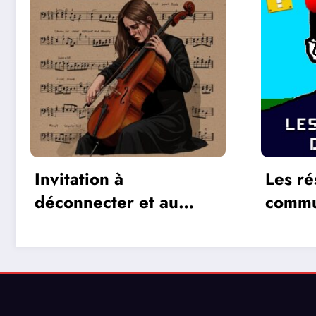
Les réseaux de
La dif
communication entre
jeux 2
les jeux vidéos