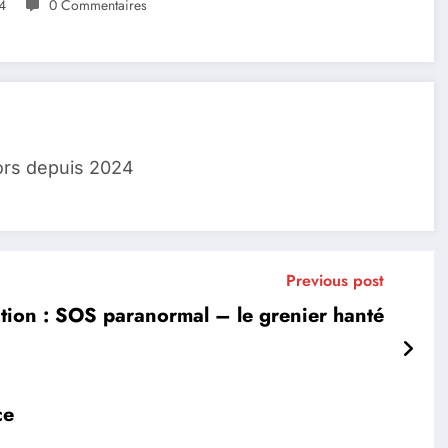
4
0 Commentaires
ors depuis 2024
Previous post
ction : SOS paranormal – le grenier hanté
ce