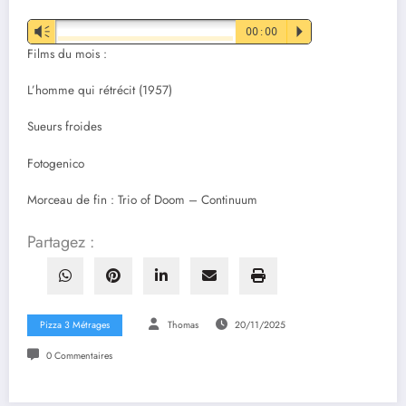
Vm
00:00
P
Films du mois :
L’homme qui rétrécit (1957)
Sueurs froides
Fotogenico
Morceau de fin : Trio of Doom – Continuum
Partagez :
Pizza 3 Métrages
Thomas
20/11/2025
0 Commentaires