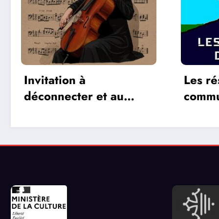
Les réseaux de
La dif
communication entre
jeux 2
les jeux vidéos