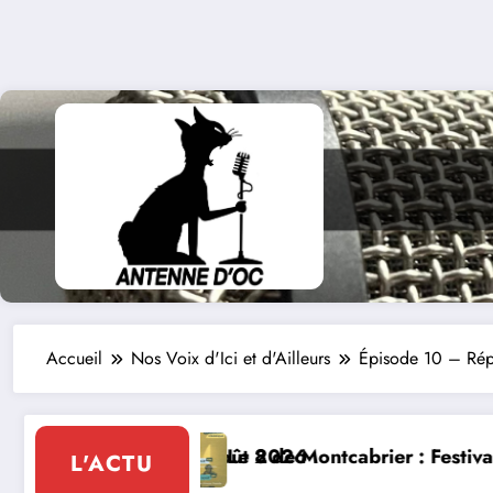
Accueil
Nos Voix d'Ici et d'Ailleurs
Épisode 10 – Rép
26
 Montcabrier : Festival de musique classique le 8 et 9
La Thérap
L'ACTU