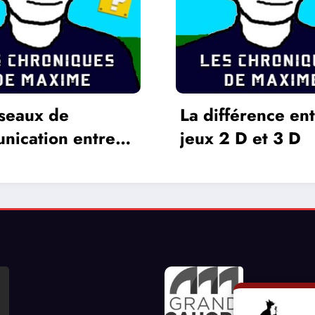
férence entre les
L’Oreille du Mo
 D et 3 D
Alain Bashung