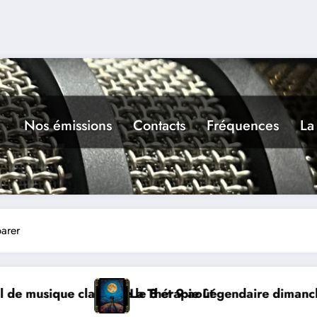
Nos émissions
Contacts
Fréquences
La
arer
 août
ie Légendaire dimanche 9 à Prayssac
Expérience 