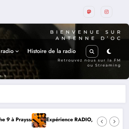
 radio
Histoire de la radio
RADIO, Thibault et Lou-Anne d’Olmeto
Suite de la pro