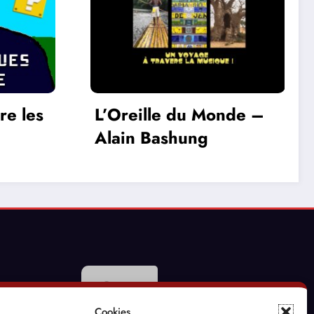
nde –
Conte la Musique –
Marie Jaëll (1846-
1925) Pianiste,
compositrice et
pédagogue
Cookies