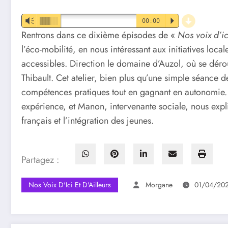
d
Vm
00:00
P
Rentrons dans ce dixième épisodes de «
Nos voix d’ici
l’éco-mobilité, en nous intéressant aux initiatives loca
accessibles. Direction le domaine d’Auzol, où se déro
Thibault. Cet atelier, bien plus qu’une simple séance 
compétences pratiques tout en gagnant en autonomie
expérience, et Manon, intervenante sociale, nous expli
français et l’intégration des jeunes.
Partagez :
Nos Voix D'Ici Et D'Ailleurs
Morgane
01/04/20