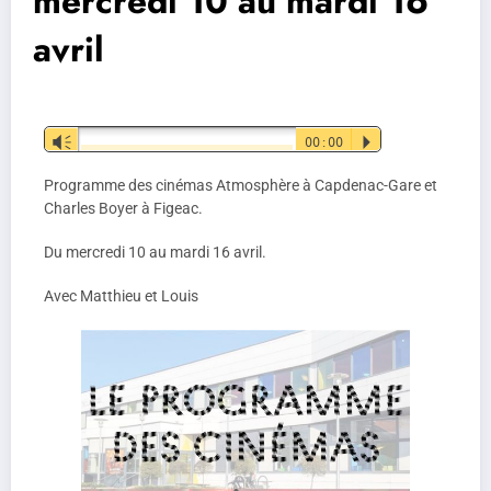
mercredi 10 au mardi 16
avril
Lecteur
Vm
00:00
P
audio
Programme des cinémas Atmosphère à Capdenac-Gare et
Charles Boyer à Figeac.
Du mercredi 10 au mardi 16 avril.
Avec Matthieu et Louis