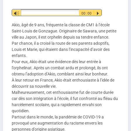
Lecteur
Vm
00:00
P
audio
Akio, âgé de 9 ans, fréquente la classe de CM1 à l’école
Saint-Louis de Gonzague. Originaire de Sawara, une petite
ville au Japon, il est orphelin depuis sa tendre enfance.
Par chance, il a croisé la route de ses parents adoptifs,
Louis et Marie, qui étaient dans l’incapacité d’avoir des
enfants.
Pour eux, Akio était une évidence dès leur entrée à
l’orphelinat. Après un combat ardu et prolongé, ils ont
obtenu l’adoption d’Akio, comblant ainsi leur bonheur.
À leur retour en France, Akio était enthousiaste à l’idée de
découvrir sa nouvelle vie.
Malheureusement, cet enthousiasme fut de courte durée
car dès son intégration à l’école, il fut confronté au fléau du
harcèlement scolaire, qui a rapidement envahi son
quotidien.
Partout dans le monde, la pandémie de COVID-19 a
provoqué une augmentation du racisme envers les
personnes d’origine asiatique.