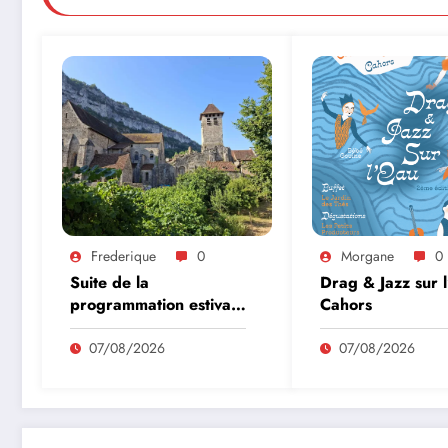
Frederique
0
Morgane
0
Suite de la
Drag & Jazz sur 
programmation estivale
Cahors
des amis de l’abbaye
de Marcilhac sur Célé
07/08/2026
07/08/2026