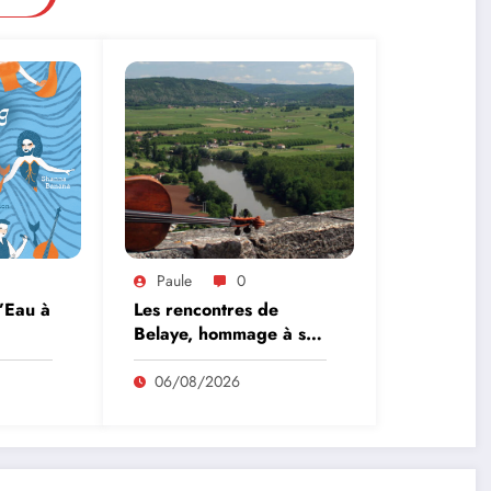
Paule
0
l’Eau à
Les rencontres de
Belaye, hommage à son
fondateur, Roland
Pidoux, violoncelliste, le
06/08/2026
vendredi 07 août
2026