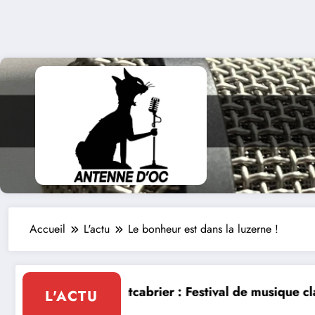
Accueil
L'actu
Le bonheur est dans la luzerne !
musique classique le 8 et 9 août
La Thérapie Légendaire dimanche 9 
L'ACTU