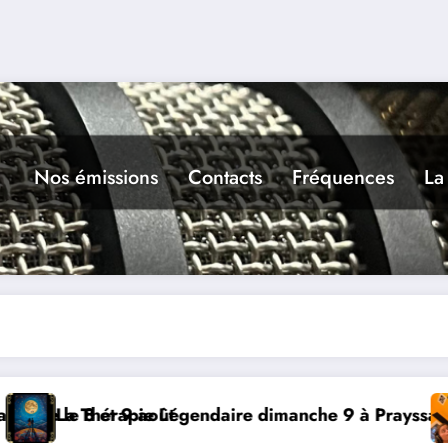
Nos émissions
Contacts
Fréquences
La
à Prayssac
Expérience RADIO, Thibault et Lou-An