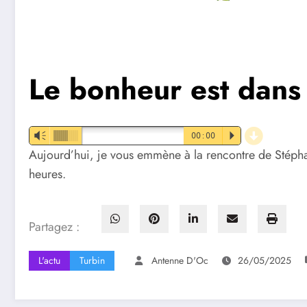
Le bonheur est dans 
d
Vm
00:00
P
Aujourd’hui, je vous emmène à la rencontre de Stépha
heures.
Partagez :
L'actu
Turbin
Antenne D'Oc
26/05/2025