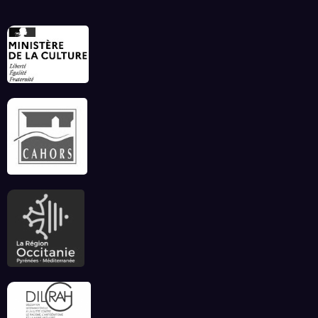
Invitation à déconnecter et au lâcher prise en
ce début d’été