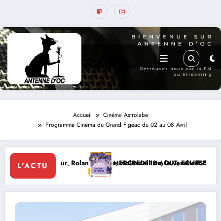
Accueil
Cinéma Astrolabe
Programme Cinéma du Grand Figeac du 02 au 08 Avril
ux, violoncelliste, le vendredi 07 août 2026
MERCREDI 12 AOUT, ECLIPSE SOLAIRE
Le 8 de Montcabri
L'ACTU