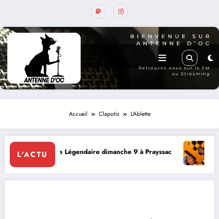
Accueil
Clapotis
L’Ablette
Légendaire dimanche 9 à Prayssac
Expérience RADIO, Thiba
L'ACTU