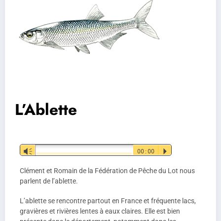
L’Ablette
Lecteur
Vm
00:00
P
audio
Clément et Romain de la Fédération de Pêche du Lot nous
parlent de l’ablette.
L’ablette se rencontre partout en France et fréquente lacs,
gravières et rivières lentes à eaux claires. Elle est bien