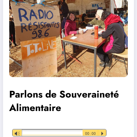
Parlons de Souveraineté
Alimentaire
Lecteur
Vm
00:00
P